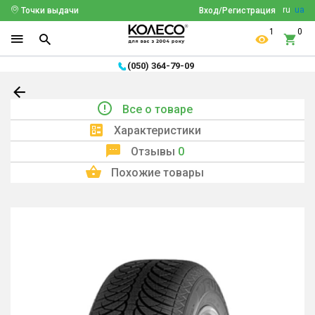
ru
ua
Точки выдачи
Вход/Регистрация
1
0
(050) 364-79-09
Все о товаре
Характеристики
Отзывы
0
Похожие товары