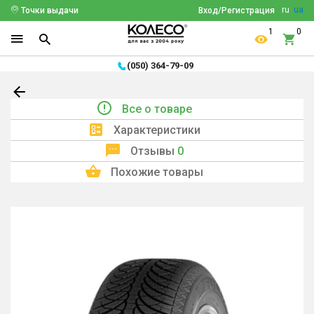
ru
ua
Точки выдачи
Вход/Регистрация
1
0
(050) 364-79-09
Все о товаре
Характеристики
Отзывы
0
Похожие товары