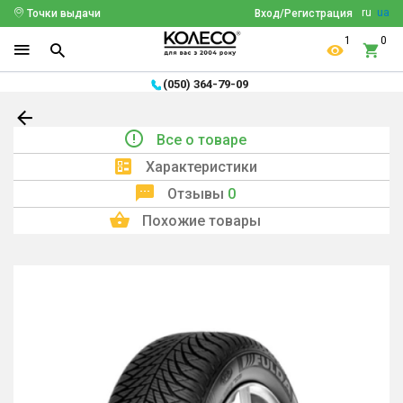
ru
ua
Точки выдачи
Вход/Регистрация
1
0
(050) 364-79-09
Все о товаре
Характеристики
Отзывы
0
Похожие товары