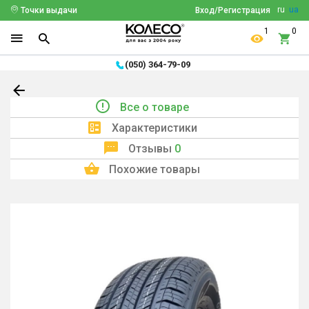
ru
ua
Точки выдачи
Вход/Регистрация
1
0
(050) 364-79-09
Все о товаре
Характеристики
Отзывы
0
Похожие товары