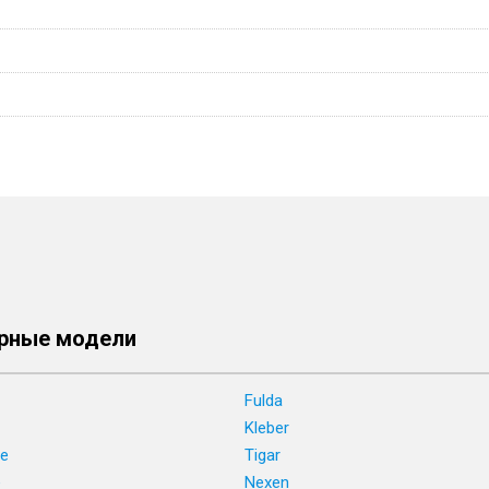
рные модели
Fulda
Kleber
ne
Tigar
e
Nexen