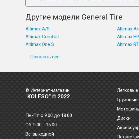
Другие модели General Tire
Altimax A/S
Altimax A/
Altimax Comfort
Altimax H
Altimax One S
Altimax RT
Показать все
© Интернет-магазин
Легковые
"KOLESO" © 2022
Грузовые
Мотошин
Пн-Пт:
с 9.00 до 18.00
Диски
Сб:
9.00 - 16.00
Аксессуа
Bc:
выходной
Летние ш