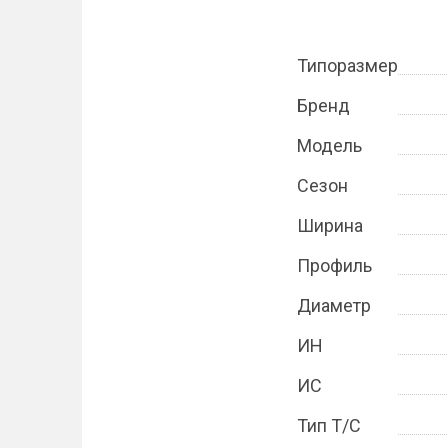
Типоразмер
Бренд
Модель
Сезон
Ширина
Профиль
Диаметр
ИН
ИС
Тип Т/С