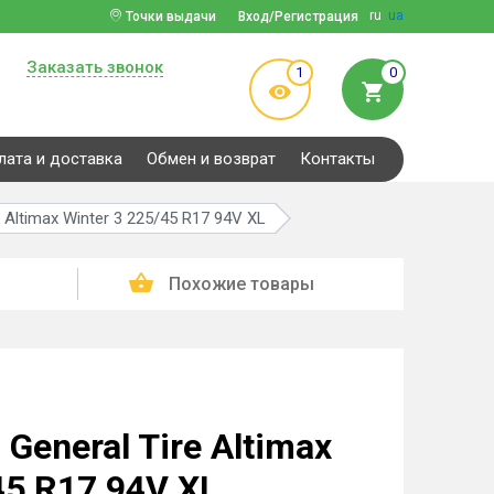
ru
ua
Точки выдачи
Вход/Регистрация
Заказать звонок
1
0
лата и доставка
Обмен и возврат
Контакты
 Altimax Winter 3 225/45 R17 94V XL
Похожие товары
eneral Tire Altimax
45 R17 94V XL