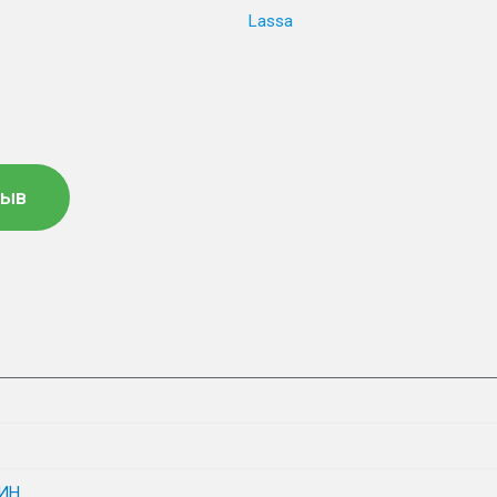
Lassa
зыв
ИН