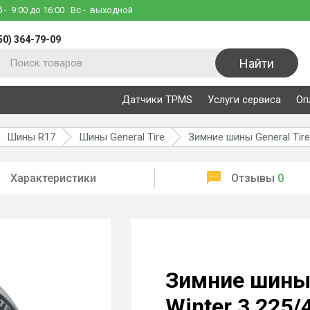
б
- 9:00 до 16:00
Вс
- выходной
50) 364-79-09
Найти
Датчики TPMS
Услуги сервиса
Оп
Шины R17
Шины General Tire
Зимние шины General Tire
Характеристики
Отзывы
0
Зимние шины G
Winter 3 225/