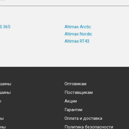
S 365
Altimax Arctic
P
Altimax Nordic
Altimax RT43
 шины
Оптовикам
 шины
Поставщикам
ы
Акции
Гарантии
ры
Оплата и доставка
ины
Политика безопасности