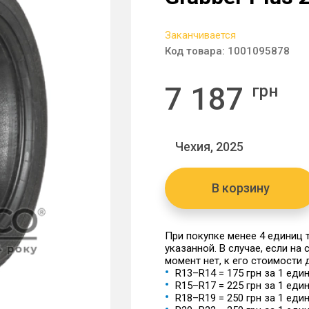
Заканчивается
Код товара:
1001095878
7 187
грн
Чехия, 2025
В корзину
При покупке менее 4 единиц
указанной. В случае, если на
момент нет, к его стоимости
R13–R14 = 175 грн за 1 еди
R15–R17 = 225 грн за 1 еди
R18–R19 = 250 грн за 1 еди