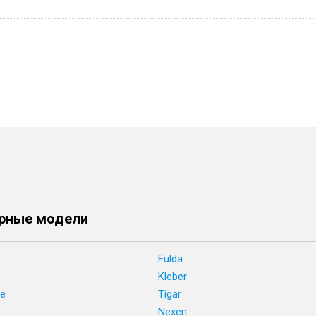
рные модели
Fulda
Kleber
ne
Tigar
e
Nexen