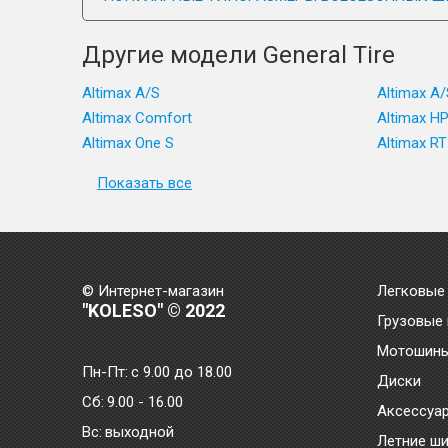
Другие модели General Tire
Altimax A/S
Altimax A/
Altimax Comfort
Altimax H
Altimax One S
Altimax RT
Показать все
© Интернет-магазин
Легковые
"KOLESO" © 2022
Грузовые
Мотошин
Пн-Пт:
с 9.00 до 18.00
Диски
Сб:
9.00 - 16.00
Аксессуа
Bc:
выходной
Летние ш