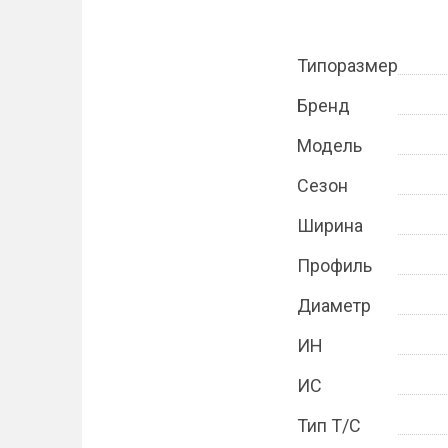
Типоразмер
Бренд
Модель
Сезон
Ширина
Профиль
Диаметр
ИН
ИС
Тип Т/С