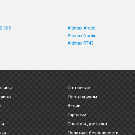
S 365
Altimax Arctic
P
Altimax Nordic
Altimax RT43
 шины
Оптовикам
 шины
Поставщикам
ы
Акции
Гарантии
ры
Оплата и доставка
ины
Политика безопасности