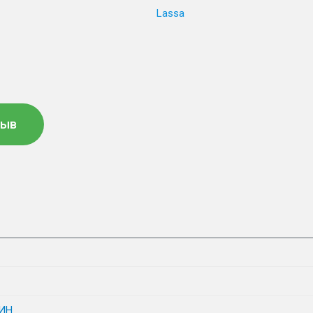
Lassa
зыв
ИН