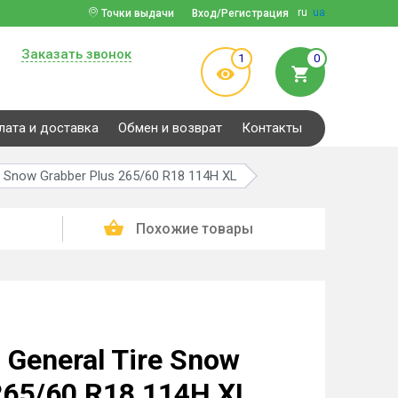
ru
ua
Точки выдачи
Вход/Регистрация
Заказать звонок
1
0
лата и доставка
Обмен и возврат
Контакты
 Snow Grabber Plus 265/60 R18 114H XL
Похожие товары
General Tire Snow
265/60 R18 114H XL