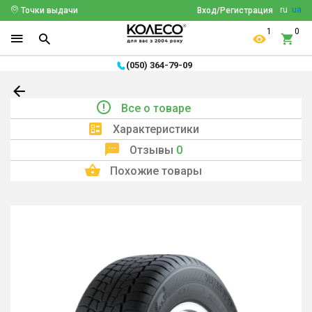
ru
ua
Точки выдачи
Вход/Регистрация
1
0
(050) 364-79-09
Все о товаре
Характеристики
Отзывы
0
Похожие товары