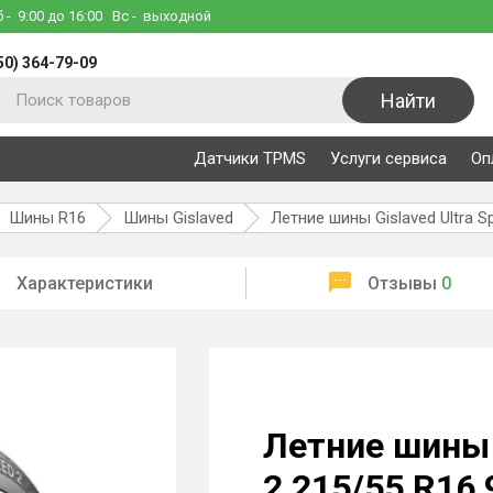
б
- 9:00 до 16:00
Вс
- выходной
50) 364-79-09
Найти
Датчики TPMS
Услуги сервиса
Оп
Шины R16
Шины Gislaved
Летние шины Gislaved Ultra S
Характеристики
Отзывы
0
Летние шины G
2 215/55 R16 