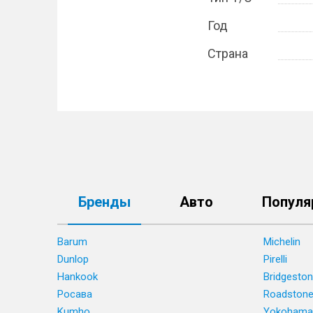
Год
Страна
Бренды
Авто
Популя
Barum
Michelin
Dunlop
Pirelli
Hankook
Bridgesto
Росава
Roadston
Kumho
Yokohama