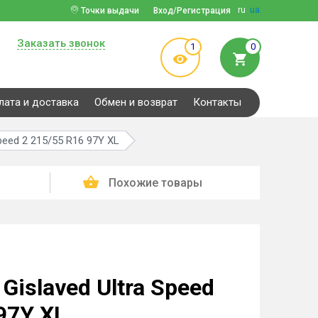
ru
ua
Точки выдачи
Вход/Регистрация
Заказать звонок
1
0
лата и доставка
Обмен и возврат
Контакты
peed 2 215/55 R16 97Y XL
Похожие товары
islaved Ultra Speed
97Y XL