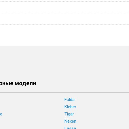
рные модели
Fulda
Kleber
ne
Tigar
e
Nexen
Lassa