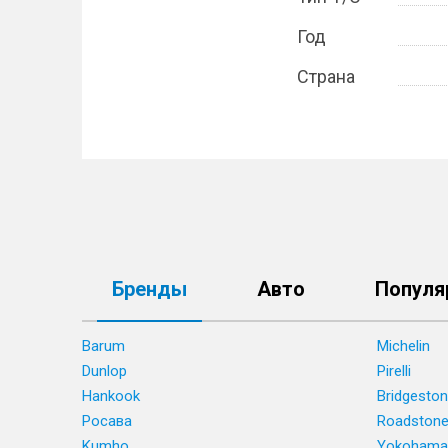
Год
Страна
Бренды
Авто
Популя
Barum
Michelin
Dunlop
Pirelli
Hankook
Bridgesto
Росава
Roadston
Kumho
Yokohama