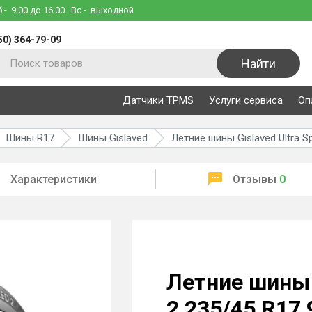
б
- 9:00 до 16:00
Вс
- выходной
50) 364-79-09
Найти
Датчики TPMS
Услуги сервиса
Оп
Шины R17
Шины Gislaved
Летние шины Gislaved Ultra S
Характеристики
Отзывы
0
Летние шины G
2 235/45 R17 