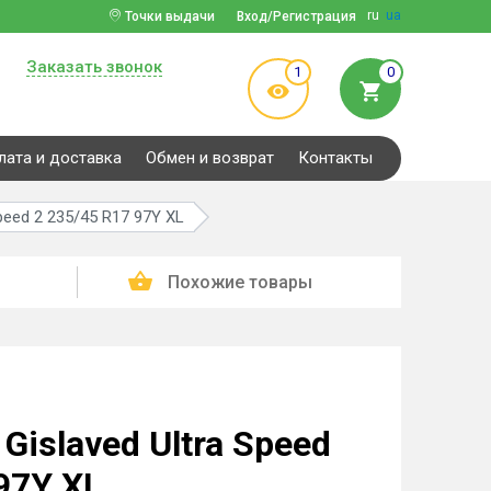
ru
ua
Точки выдачи
Вход/Регистрация
Заказать звонок
1
0
лата и доставка
Обмен и возврат
Контакты
peed 2 235/45 R17 97Y XL
Похожие товары
islaved Ultra Speed
97Y XL