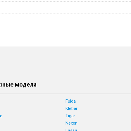
рные модели
Fulda
Kleber
ne
Tigar
e
Nexen
Lassa