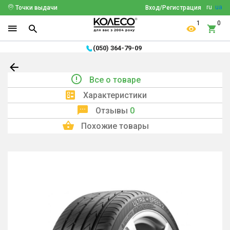
ru
ua
Точки выдачи
Вход/Регистрация
1
0
(050) 364-79-09
Все о товаре
Характеристики
Отзывы
0
Похожие товары