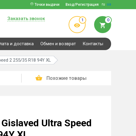
ru
ua
Точки выдачи
Вход/Регистрация
Заказать звонок
1
0
лата и доставка
Обмен и возврат
Контакты
peed 2 255/35 R18 94Y XL
Похожие товары
islaved Ultra Speed
94Y XL