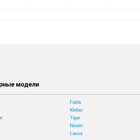
рные модели
Fulda
Kleber
ne
Tigar
e
Nexen
Lassa