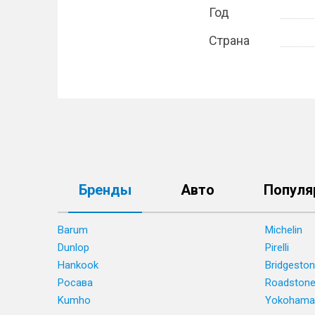
Год
Страна
Бренды
Авто
Популя
Barum
Michelin
Dunlop
Pirelli
Hankook
Bridgesto
Росава
Roadston
Kumho
Yokohama