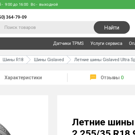
б
- 9:00 до 16:00
Вс
- выходной
50) 364-79-09
Найти
Датчики TPMS
Услуги сервиса
Оп
Шины R18
Шины Gislaved
Летние шины Gislaved Ultra S
Характеристики
Отзывы
0
Летние шины G
2 255/35 R18 