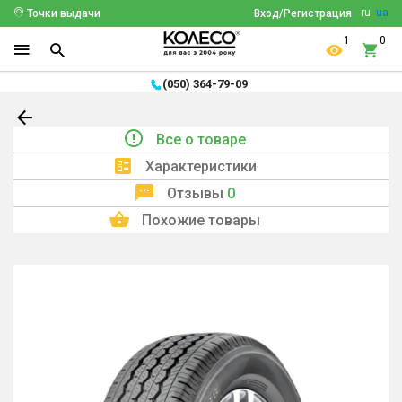
ru
ua
Точки выдачи
Вход/Регистрация
1
0
(050) 364-79-09
Все о товаре
Характеристики
Отзывы
0
Похожие товары