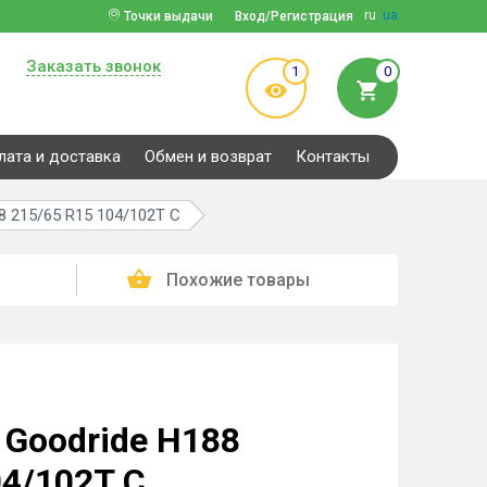
ru
ua
Точки выдачи
Вход/Регистрация
Заказать звонок
1
0
лата и доставка
Обмен и возврат
Контакты
8 215/65 R15 104/102T C
Похожие товары
Goodride H188
04/102T C