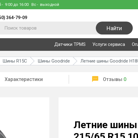
б
- 9:00 до 16:00
Вс
- выходной
50) 364-79-09
Найти
Датчики TPMS
Услуги сервиса
Оп
Шины R15C
Шины Goodride
Летние шины Goodride H18
Характеристики
Отзывы
0
Летние шины 
215/65 R15 1