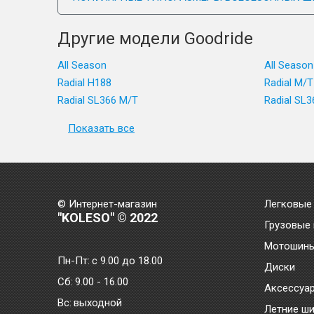
Другие модели Goodride
All Season
All Season
Radial H188
Radial M/
Radial SL366 M/T
Radial SL3
Показать все
© Интернет-магазин
Легковые
"KOLESO" © 2022
Грузовые
Мотошин
Пн-Пт:
с 9.00 до 18.00
Диски
Сб:
9.00 - 16.00
Аксессуа
Bc:
выходной
Летние ш