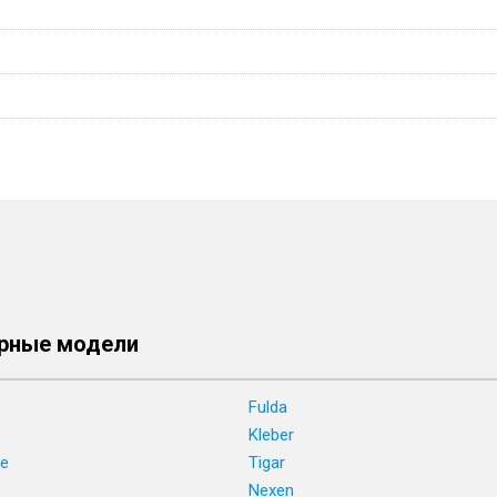
рные модели
Fulda
Kleber
ne
Tigar
e
Nexen