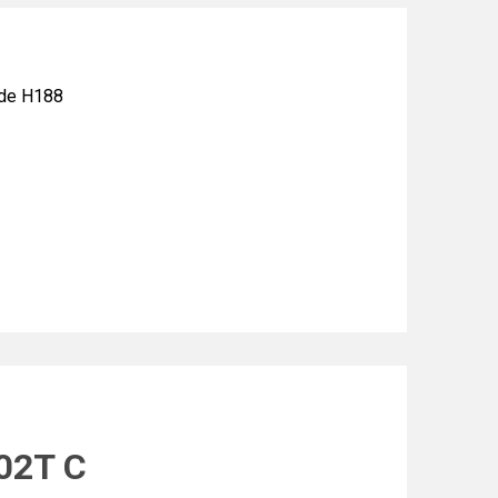
de H188
02T C