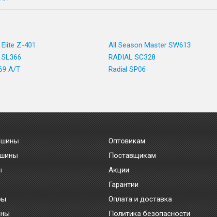
 Elite Z-401
All Season Master SW613
T SL366
RADIAL SC328
69 A/T
Radial SP06
 шины
Оптовикам
 шины
Поставщикам
ы
Акции
Гарантии
ры
Оплата и доставка
ины
Политика безопасности