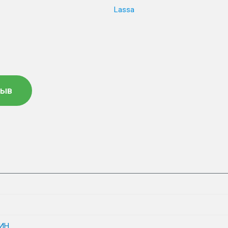
Lassa
зыв
ИН