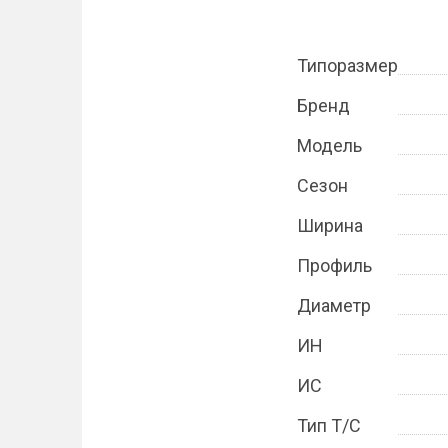
Типоразмер
Бренд
Модель
Сезон
Ширина
Профиль
Диаметр
ИН
ИС
Тип Т/С