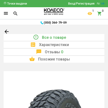
ru
ua
Точки выдачи
Вход/Регистрация
1
0
(050) 364-79-09
Все о товаре
Характеристики
Отзывы
0
Похожие товары