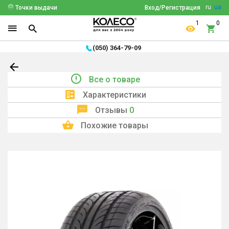
ru
ua
Точки выдачи
Вход/Регистрация
1
0
(050) 364-79-09
Все о товаре
Характеристики
Отзывы
0
Похожие товары