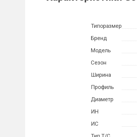
Типоразмер
Бренд
Модель
Сезон
Ширина
Профиль
Диаметр
ИН
ИС
Тип Т/С