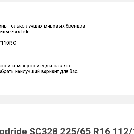
ины только лучших мировых брендов
ины Goodride
/110R C
ашей комфортной езды на авто
рать наилучший вариант для Вас.
odride SC328 225/65 R16 112/