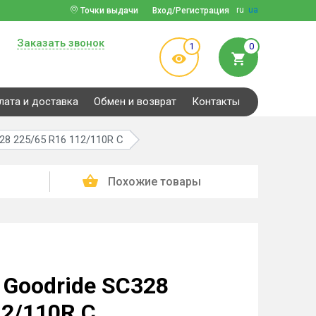
ru
ua
Точки выдачи
Вход/Регистрация
Заказать звонок
1
0
лата и доставка
Обмен и возврат
Контакты
28 225/65 R16 112/110R C
Похожие товары
Goodride SC328
12/110R C