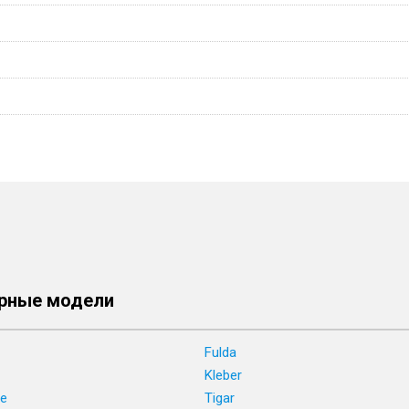
рные модели
Fulda
Kleber
ne
Tigar