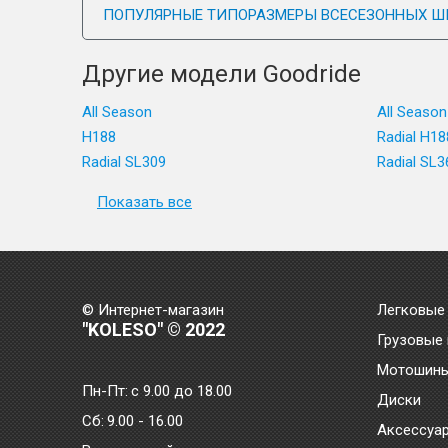
ПОПУЛЯРНЫЕ ТИПОРАЗМЕРЫ ВСЕСЕЗОННЫХ Ш
Другие модели Goodride
All Season
All Season
H188
Radial H18
Radial SL309
Radial SL
Показать все
© Интернет-магазин
Легковые
"KOLESO" © 2022
Грузовые
Мотошин
Пн-Пт:
с 9.00 до 18.00
Диски
Сб:
9.00 - 16.00
Аксессуа