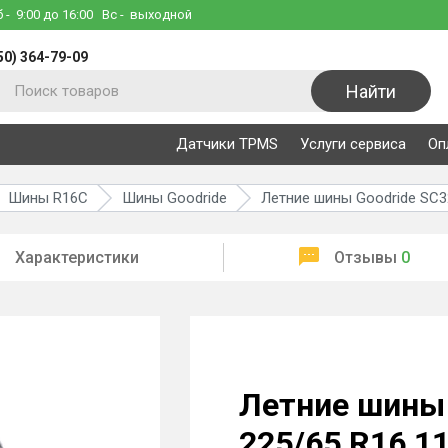
б
- 9:00 до 16:00
Вс
- выходной
50) 364-79-09
Найти
Датчики TPMS
Услуги сервиса
Оп
Шины R16C
Шины Goodride
Летние шины Goodride SC3
Характеристики
Отзывы
0
Летние шины 
225/65 R16 1