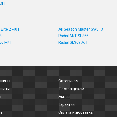
ИН
 Elite Z-401
All Season Master SW613
8
Radial M/T SL366
366 M/T
Radial SL369 A/T
 шины
Оптовикам
 шины
Поставщикам
ы
Акции
Гарантии
ры
Оплата и доставка