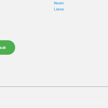
e
Nexen
Lassa
зыв