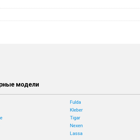
рные модели
Fulda
Kleber
ne
Tigar
e
Nexen
Lassa