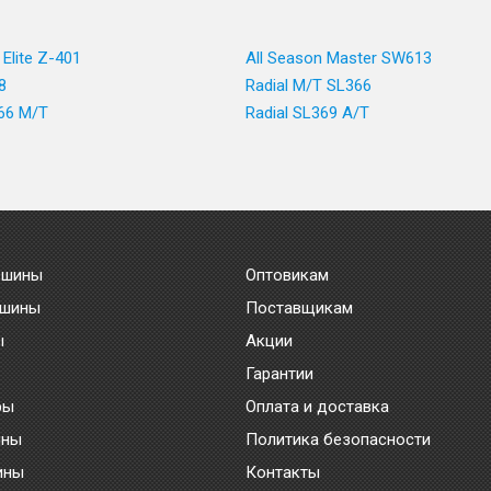
 Elite Z-401
All Season Master SW613
8
Radial M/T SL366
366 M/T
Radial SL369 A/T
 шины
Оптовикам
 шины
Поставщикам
ы
Акции
Гарантии
ры
Оплата и доставка
ины
Политика безопасности
ины
Контакты