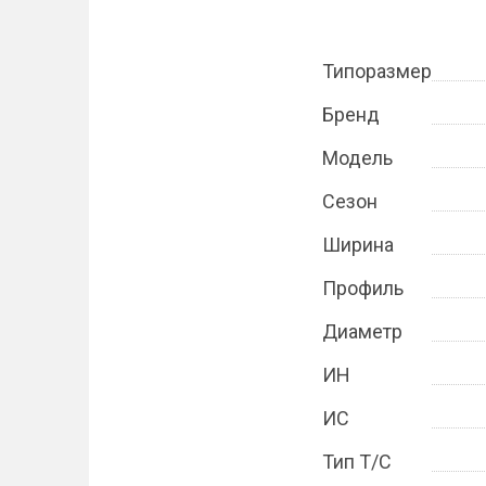
Типоразмер
Бренд
Модель
Сезон
Ширина
Профиль
Диаметр
ИН
ИС
Тип Т/С