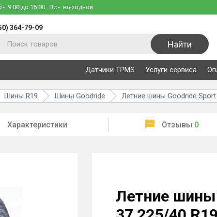
б
- 9:00 до 16:00
Вс
- выходной
50) 364-79-09
Найти
Датчики TPMS
Услуги сервиса
Оп
Шины R19
Шины Goodride
Летние шины Goodride Sport
Характеристики
Отзывы
0
Летние шины 
37 225/40 R19