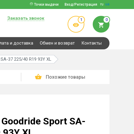
ru
ua
Точки выдачи
Вход/Регистрация
Заказать звонок
1
0
лата и доставка
Обмен и возврат
Контакты
 SA-37 225/40 R19 93Y XL
Похожие товары
Goodride Sport SA-
 93Y XL