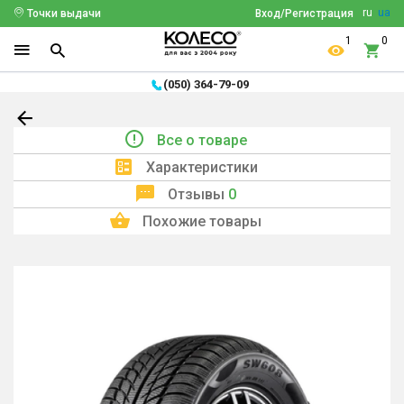
ru
ua
Точки выдачи
Вход/Регистрация
1
0
(050) 364-79-09
Все о товаре
Характеристики
Отзывы
0
Похожие товары