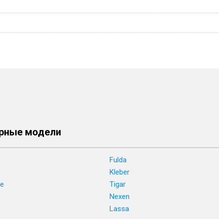
рные модели
Fulda
Kleber
ne
Tigar
e
Nexen
Lassa