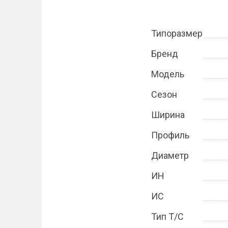
Типоразмер
Бренд
Модель
Сезон
Ширина
Профиль
Диаметр
ИН
ИС
Тип Т/С