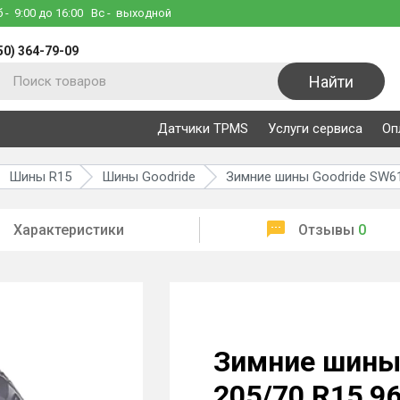
б
- 9:00 до 16:00
Вс
- выходной
50) 364-79-09
Найти
Датчики TPMS
Услуги сервиса
Оп
Шины R15
Шины Goodride
Зимние шины Goodride SW61
Характеристики
Отзывы
0
Зимние шины
205/70 R15 9