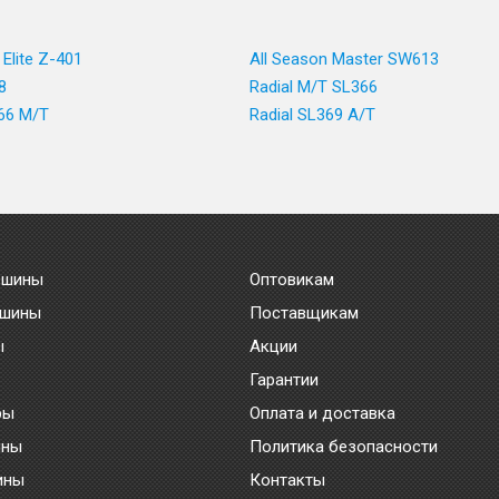
 Elite Z-401
All Season Master SW613
8
Radial M/T SL366
366 M/T
Radial SL369 A/T
 шины
Оптовикам
 шины
Поставщикам
ы
Акции
Гарантии
ры
Оплата и доставка
ины
Политика безопасности
ины
Контакты