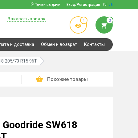
ru
ua
Точки выдачи
Вход/Регистрация
Заказать звонок
1
0
лата и доставка
Обмен и возврат
Контакты
8 205/70 R15 96T
Похожие товары
 Goodride SW618
6T