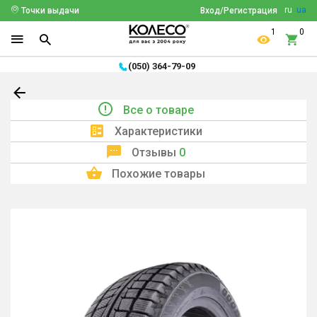
ru
ua
Точки выдачи
Вход/Регистрация
1
0
(050) 364-79-09
Все о товаре
Характеристики
Отзывы
0
Похожие товары