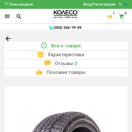
ru
ua
Точки выдачи
Вход/Регистрация
1
0
(050) 364-79-09
Все о товаре
Характеристики
Отзывы
0
Похожие товары