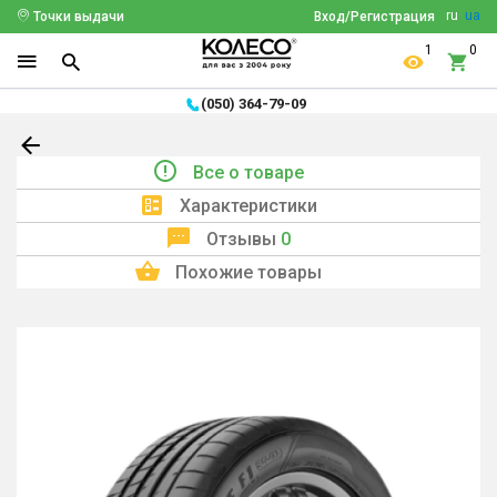
ru
ua
Точки выдачи
Вход/Регистрация
1
0
(050) 364-79-09
Все о товаре
Характеристики
Отзывы
0
Похожие товары