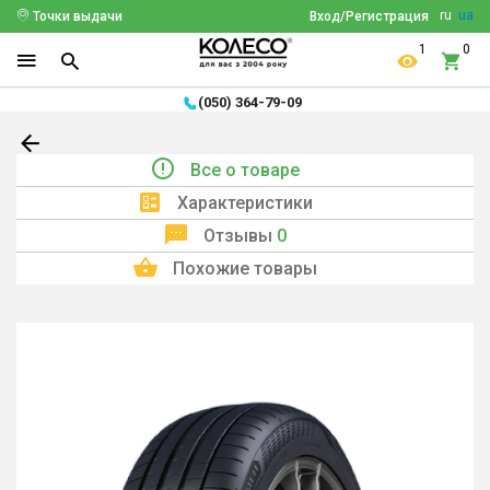
ru
ua
Точки выдачи
Вход/Регистрация
1
0
(050) 364-79-09
Все о товаре
Характеристики
Отзывы
0
Похожие товары