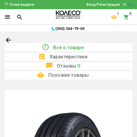
ru
ua
Точки выдачи
Вход/Регистрация
1
0
(050) 364-79-09
Все о товаре
Характеристики
Отзывы
0
Похожие товары