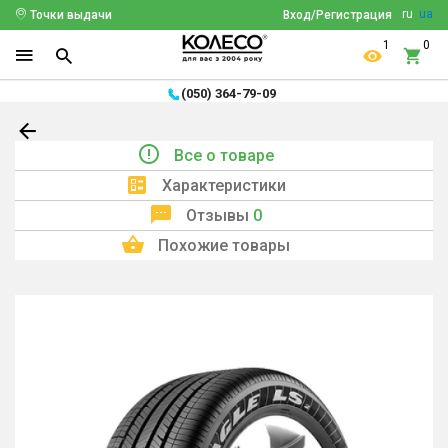
ru
ua
Точки выдачи
Вход/Регистрация
1
0
(050) 364-79-09
Все о товаре
Характеристики
Отзывы
0
Похожие товары