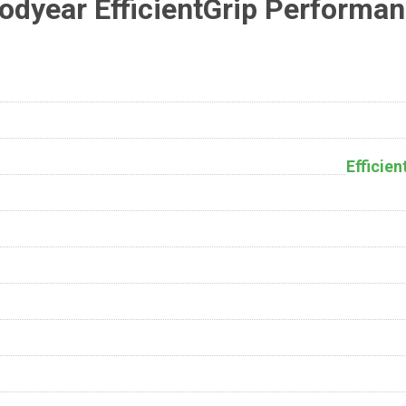
dyear EfficientGrip Performa
Efficie