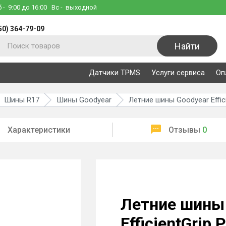
б
- 9:00 до 16:00
Вс
- выходной
50) 364-79-09
Найти
Датчики TPMS
Услуги сервиса
Оп
Шины R17
Шины Goodyear
Летние шины Goodyear Effic
Характеристики
Отзывы
0
Летние шины
EfficientGrip