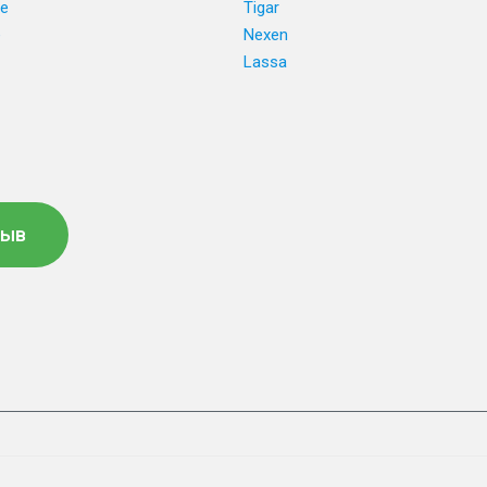
ne
Tigar
e
Nexen
Lassa
зыв