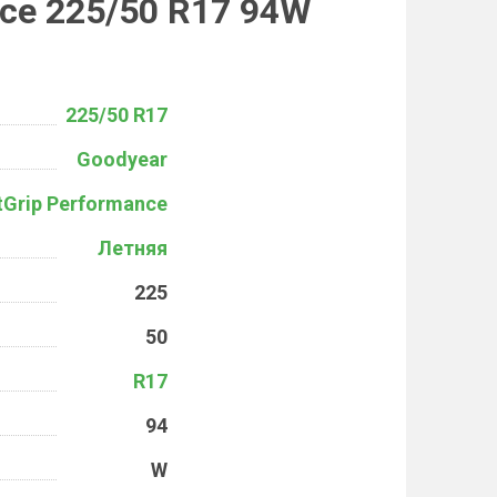
nce 225/50 R17 94W
225/50 R17
Goodyear
ntGrip Performance
Летняя
225
50
R17
94
W