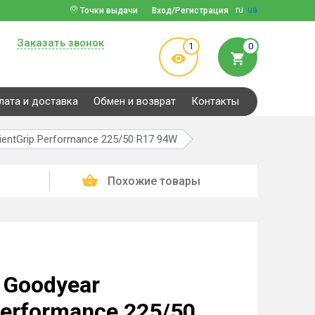
ru
ua
Точки выдачи
Вход/Регистрация
Заказать звонок
1
0
лата и доставка
Обмен и возврат
Контакты
ientGrip Performance 225/50 R17 94W
Похожие товары
 Goodyear
 Performance 225/50