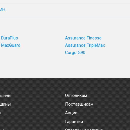
ИН
 DuraPlus
Assurance Finesse
 MaxGuard
Assurance TripleMax
Cargo G90
 шины
Оптовикам
 шины
Поставщикам
ы
Акции
Гарантии