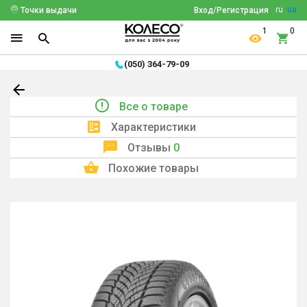
ru
ua
Точки выдачи
Вход/Регистрация
1
0
(050) 364-79-09
Все о товаре
Характеристики
Отзывы
0
Похожие товары