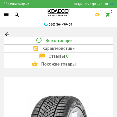
ru
ua
Точки выдачи
Вход/Регистрация
1
0
(050) 364-79-09
Все о товаре
Характеристики
Отзывы
0
Похожие товары