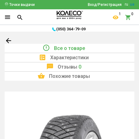
ru
ua
Точки выдачи
Вход/Регистрация
1
0
(050) 364-79-09
Все о товаре
Характеристики
Отзывы
0
Похожие товары