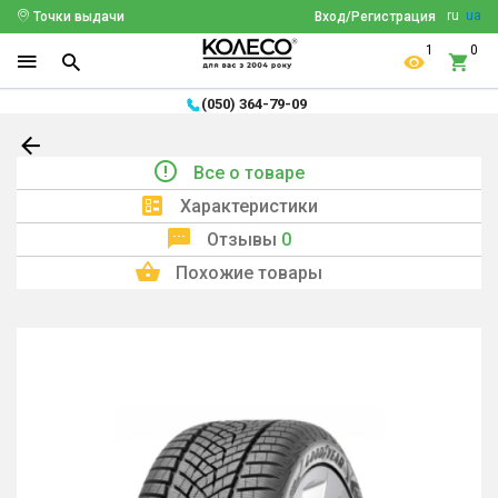
ru
ua
Точки выдачи
Вход/Регистрация
1
0
(050) 364-79-09
Все о товаре
Характеристики
Отзывы
0
Похожие товары