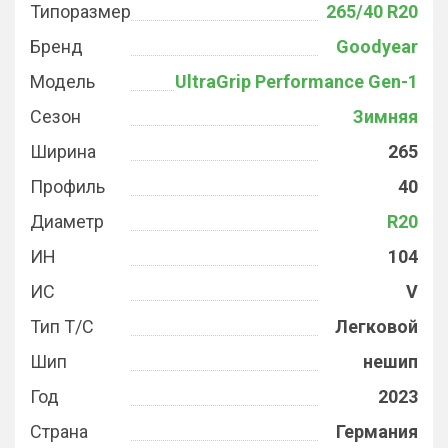
Типоразмер
265/40 R20
Бренд
Goodyear
Модель
UltraGrip Performance Gen-1
Сезон
Зимняя
Ширина
265
Профиль
40
Диаметр
R20
ИН
104
ИС
V
Тип Т/С
Легковой
Шип
нешип
Год
2023
Страна
Германия