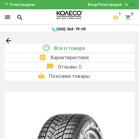
ru
ua
Точки выдачи
Вход/Регистрация
1
0
(050) 364-79-09
Все о товаре
Характеристики
Отзывы
0
Похожие товары