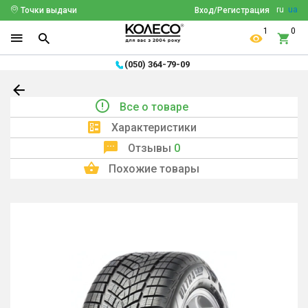
ru
ua
Точки выдачи
Вход/Регистрация
1
0
(050) 364-79-09
Все о товаре
Характеристики
Отзывы
0
Похожие товары