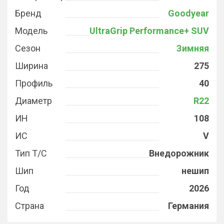
Бренд
Goodyear
Модель
UltraGrip Performance+ SUV
Сезон
Зимняя
Ширина
275
Профиль
40
Диаметр
R22
ИН
108
ИС
V
Тип Т/С
Внедорожник
Шип
нешип
Год
2026
Страна
Германия