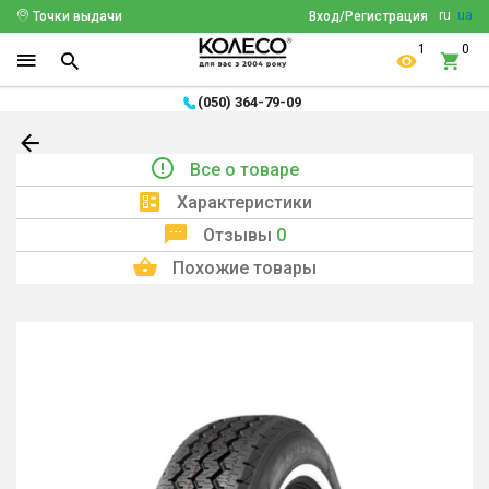
ru
ua
Точки выдачи
Вход/Регистрация
1
0
(050) 364-79-09
Все о товаре
Характеристики
Отзывы
0
Похожие товары