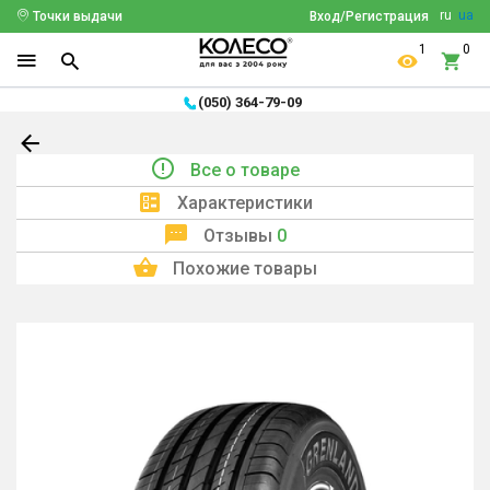
ru
ua
Точки выдачи
Вход/Регистрация
1
0
(050) 364-79-09
Все о товаре
Характеристики
Отзывы
0
Похожие товары