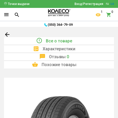
ru
ua
Точки выдачи
Вход/Регистрация
1
0
(050) 364-79-09
Все о товаре
Характеристики
Отзывы
0
Похожие товары