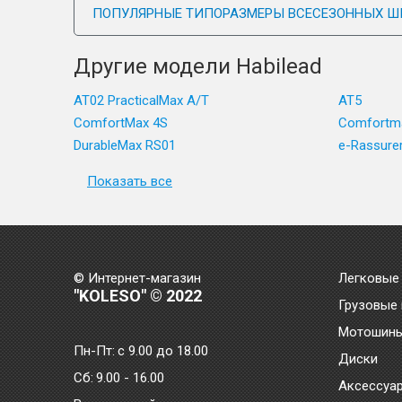
ПОПУЛЯРНЫЕ ТИПОРАЗМЕРЫ ВСЕСЕЗОННЫХ Ш
Другие модели Habilead
AT02 PracticalMax A/T
AT5
ComfortMax 4S
Comfortm
DurableMax RS01
e-Rassure
Показать все
© Интернет-магазин
Легковые
"KOLESO" © 2022
Грузовые
Мотошин
Пн-Пт:
с 9.00 до 18.00
Диски
Сб:
9.00 - 16.00
Аксессуа