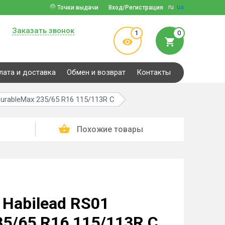
ru
ua
Точки выдачи
Вход/Регистрация
Заказать звонок
1
0
лата и доставка
Обмен и возврат
Контакты
urableMax 235/65 R16 115/113R C
Похожие товары
Habilead RS01
35/65 R16 115/113R C