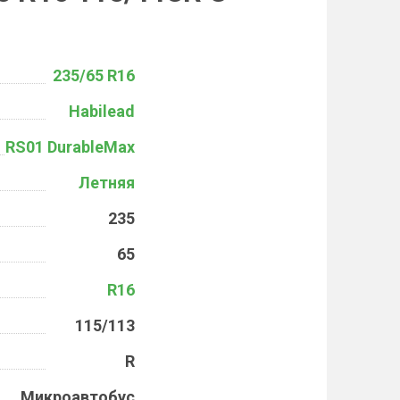
235/65 R16
Habilead
RS01 DurableMax
Летняя
235
65
R16
115/113
R
Микроавтобус