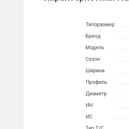
Типоразмер
Бренд
Модель
Сезон
Ширина
Профиль
Диаметр
ИН
ИС
Тип Т/С