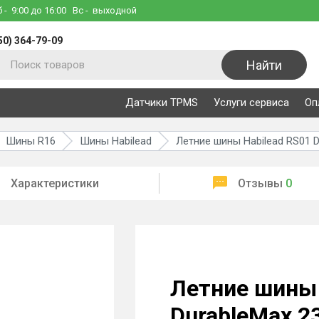
б
- 9:00 до 16:00
Вс
- выходной
50) 364-79-09
Найти
Датчики TPMS
Услуги сервиса
Оп
Шины R16
Шины Habilead
Летние шины Habilead RS01 D
Характеристики
Отзывы
0
Летние шины 
DurableMax 2