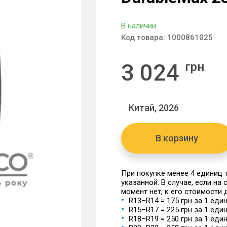
В наличии
Код товара:
1000861025
3 024
грн
Китай, 2026
В корзину
При покупке менее 4 единиц
указанной. В случае, если на
момент нет, к его стоимости
R13–R14 = 175 грн за 1 еди
R15–R17 = 225 грн за 1 еди
R18–R19 = 250 грн за 1 еди