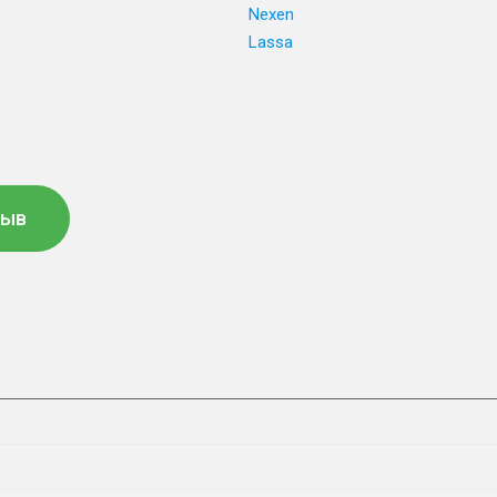
e
Nexen
Lassa
зыв