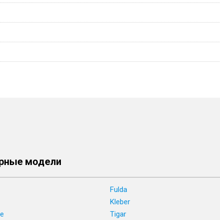
рные модели
Fulda
Kleber
ne
Tigar