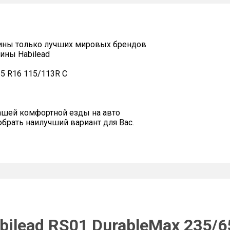
ины только лучших мировых брендов
ины Habilead
65 R16 115/113R C
ашей комфортной езды на авто
рать наилучший вариант для Вас.
ilead RS01 DurableMax 235/6