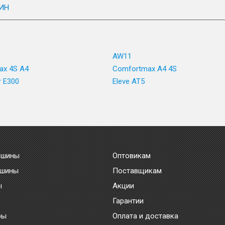
ИН
AW11
ax 4S A4
Comfortmax A4 4S
r E300
Eleve AT5
 шины
Оптовикам
 шины
Поставщикам
ы
Акции
Гарантии
ры
Оплата и доставка