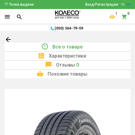
ru
ua
Точки выдачи
Вход/Регистрация
1
0
(050) 364-79-09
Все о товаре
Характеристики
Отзывы
0
Похожие товары