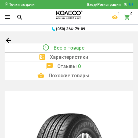
ru
ua
Точки выдачи
Вход/Регистрация
1
0
(050) 364-79-09
Все о товаре
Характеристики
Отзывы
0
Похожие товары