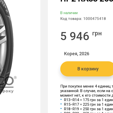
В наличии
Код товара:
1000475418
5 946
грн
Корея, 2026
В корзину
При покупке менее 4 единиц
указанной. В случае, если на
момент нет, к его стоимости
R13–R14 = 175 грн за 1 еди
R15–R17 = 225 грн за 1 еди
R18–R19 = 250 грн за 1 еди