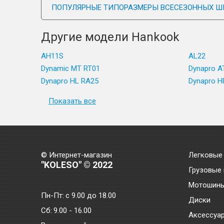
ПОПУЛЯРНЫЕ ТИПОРАЗМЕРЫ ВСЕСЕЗОННЫХ Ш
Другие модели Hankook
AH11S
AL22
Dynamic MT RT01
Dynapro A
Dynapro HL RA25
Dynapro H
Показать все
© Интернет-магазин
Легковые
"KOLESO" © 2022
Грузовые
Мотошин
Пн-Пт:
с 9.00 до 18.00
Диски
Сб:
9.00 - 16.00
Аксессуа