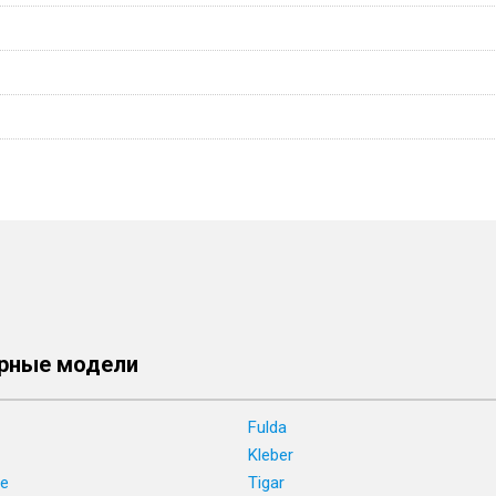
рные модели
Fulda
Kleber
ne
Tigar