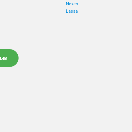
e
Nexen
Lassa
зыв