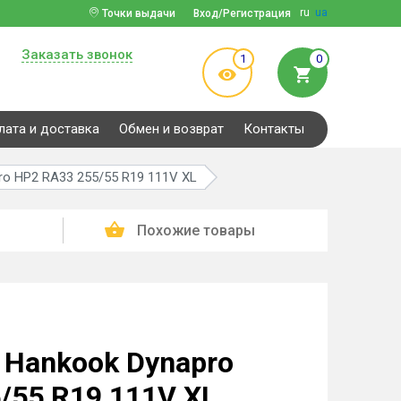
ru
ua
Точки выдачи
Вход/Регистрация
Заказать звонок
1
0
лата и доставка
Обмен и возврат
Контакты
o HP2 RA33 255/55 R19 111V XL
Похожие товары
Hankook Dynapro
/55 R19 111V XL