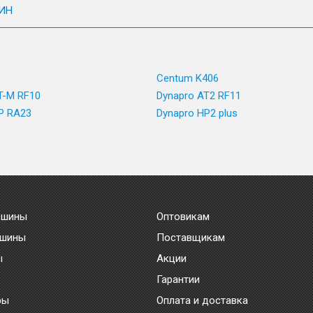
ИН
Centum K406
T-M RF10
Dynapro AT2 RF11
P RA23
Dynapro HP2 plus
 шины
Оптовикам
 шины
Поставщикам
ы
Акции
Гарантии
ры
Оплата и доставка