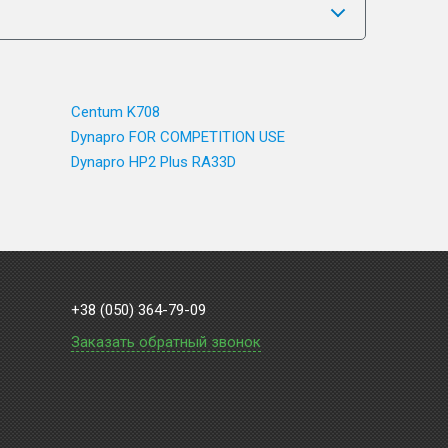
Centum K708
Dynapro FOR COMPETITION USE
Dynapro HP2 Plus RA33D
+38 (050) 364-79-09
Заказать обратный звонок