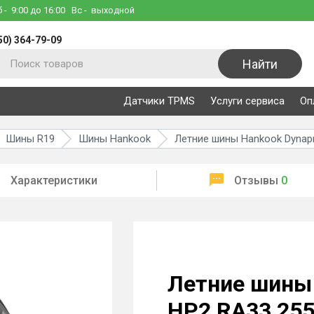
б
- 9:00 до 16:00
Вс
- выходной
50) 364-79-09
Найти
Датчики TPMS
Услуги сервиса
Оп
Шины R19
Шины Hankook
Летние шины Hankook Dynapr
Характеристики
Отзывы
0
Летние шины 
HP2 RA33 255