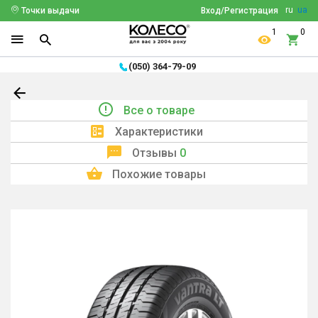
ru
ua
Точки выдачи
Вход/Регистрация
1
0
(050) 364-79-09
Все о товаре
Характеристики
Отзывы
0
Похожие товары