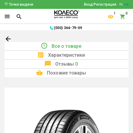
ru
ua
Точки выдачи
Вход/Регистрация
1
0
(050) 364-79-09
Все о товаре
Характеристики
Отзывы
0
Похожие товары