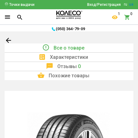
ru
ua
Точки выдачи
Вход/Регистрация
1
0
(050) 364-79-09
Все о товаре
Характеристики
Отзывы
0
Похожие товары