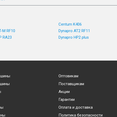
Centum K406
T-M RF10
Dynapro AT2 RF11
P RA23
Dynapro HP2 plus
 шины
Оптовикам
 шины
Поставщикам
ы
Акции
Гарантии
ры
Оплата и доставка
ины
Политика безопасности