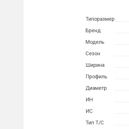
Типоразмер
Бренд
Модель
Сезон
Ширина
Профиль
Диаметр
ИН
ИС
Тип Т/С