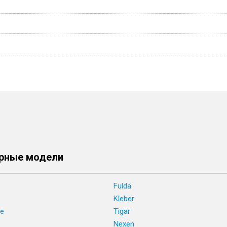
рные модели
Fulda
Kleber
ne
Tigar
e
Nexen