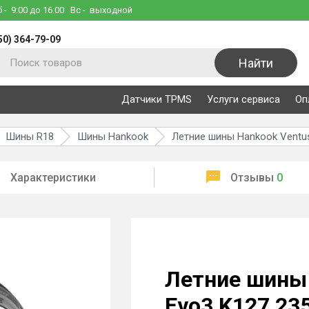
б
- 9:00 до 16:00
Вс
- выходной
50) 364-79-09
Найти
Датчики TPMS
Услуги сервиса
Оп
Шины R18
Шины Hankook
Летние шины Hankook Ventus
Характеристики
Отзывы
0
Летние шины 
Evo3 K127 23