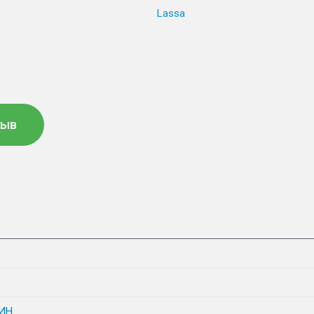
Lassa
зыв
ИН