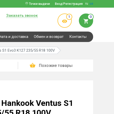
ru
ua
Точки выдачи
Вход/Регистрация
Заказать звонок
1
0
лата и доставка
Обмен и возврат
Контакты
 S1 Evo3 K127 235/55 R18 100V
Похожие товары
Hankook Ventus S1
5/55 R18 100V