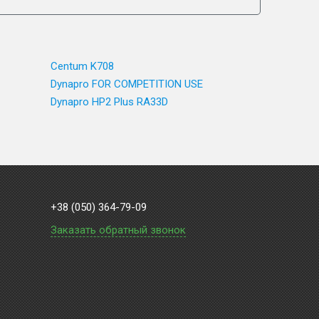
Centum K708
Dynapro FOR COMPETITION USE
Dynapro HP2 Plus RA33D
+38 (050) 364-79-09
Заказать обратный звонок