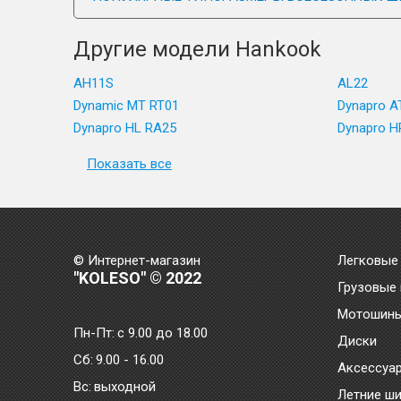
Другие модели Hankook
AH11S
AL22
Dynamic MT RT01
Dynapro A
Dynapro HL RA25
Dynapro H
Показать все
© Интернет-магазин
Легковые
"KOLESO" © 2022
Грузовые
Мотошин
Пн-Пт:
с 9.00 до 18.00
Диски
Сб:
9.00 - 16.00
Аксессуа
Bc:
выходной
Летние ш