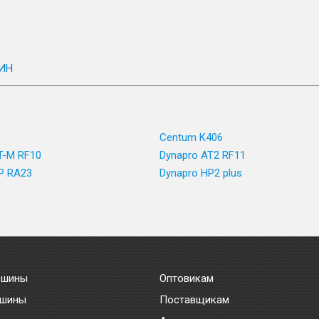
ИН
Centum K406
T-M RF10
Dynapro AT2 RF11
P RA23
Dynapro HP2 plus
 шины
Оптовикам
 шины
Поставщикам