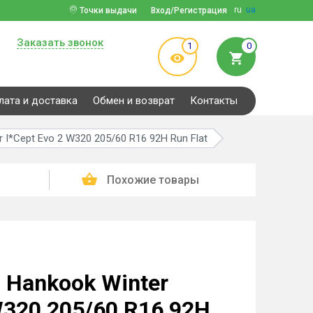
ru
ua
Точки выдачи
Вход/Регистрация
Заказать звонок
1
0
лата и доставка
Обмен и возврат
Контакты
I*Cept Evo 2 W320 205/60 R16 92H Run Flat
Похожие товары
Hankook Winter
W320 205/60 R16 92H