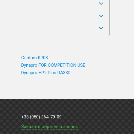
Centum K708
Dynapro FOR COMPETITION USE
Dynapro HP2 Plus RA33D
+38 (050) 364-79-09
Заказать обратный звонок