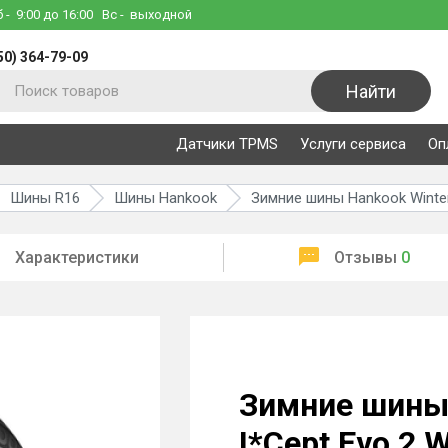
б
- 9:00 до 16:00
Вс
- выходной
50) 364-79-09
Найти
Датчики TPMS
Услуги сервиса
Оп
Шины R16
Шины Hankook
Зимние шины Hankook Winter 
Характеристики
Отзывы
0
Зимние шины 
I*Cept Evo 2 