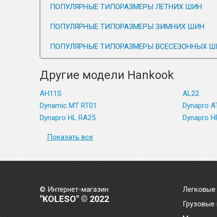
ПОПУЛЯРНЫЕ ТИПОРАЗМЕРЫ ЛЕТНИХ ШИН
ПОПУЛЯРНЫЕ ТИПОРАЗМЕРЫ ЗИМНИХ ШИН
ПОПУЛЯРНЫЕ ТИПОРАЗМЕРЫ ВСЕСЕЗОННЫХ Ш
Другие модели Hankook
AH11S
AL22
Dynamic MT RT01
Dynapro A
Dynapro HL RA25
Dynapro H
Показать все
© Интернет-магазин
Легковые
"KOLESO" © 2022
Грузовые