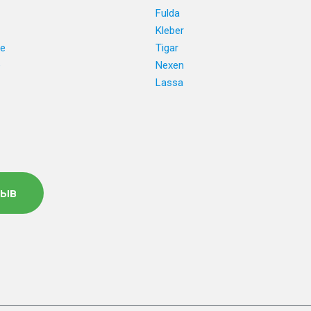
Fulda
Kleber
ne
Tigar
e
Nexen
Lassa
зыв