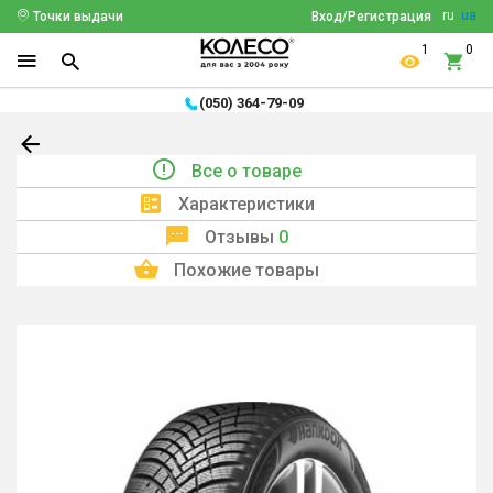
ru
ua
Точки выдачи
Вход/Регистрация
1
0
(050) 364-79-09
Все о товаре
Характеристики
Отзывы
0
Похожие товары