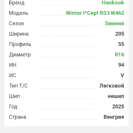
Бренд
Hankook
Модель
Winter I*Cept RS3 W462
Сезон
Зимняя
Ширина
205
Профиль
55
Диаметр
R16
ИН
94
ИС
V
Тип Т/С
Легковой
Шип
нешип
Год
2025
Страна
Венгрия