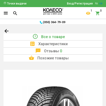
ru
ua
Точки выдачи
Вход/Регистрация
1
0
(050) 364-79-09
Все о товаре
Характеристики
Отзывы
0
Похожие товары