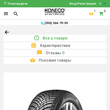
ru
ua
Точки выдачи
Вход/Регистрация
1
0
(050) 364-79-09
Все о товаре
Характеристики
Отзывы
0
Похожие товары