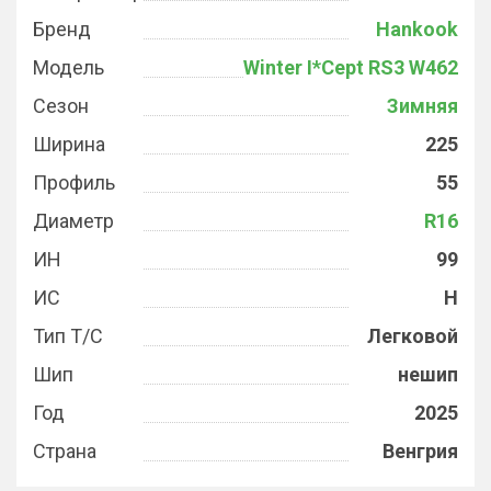
Бренд
Hankook
Модель
Winter I*Cept RS3 W462
Сезон
Зимняя
Ширина
225
Профиль
55
Диаметр
R16
ИН
99
ИС
H
Тип Т/С
Легковой
Шип
нешип
Год
2025
Страна
Венгрия