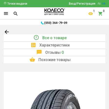
ru
ua
Точки выдачи
Вход/Регистрация
1
0
(050) 364-79-09
Все о товаре
Характеристики
Отзывы
0
Похожие товары