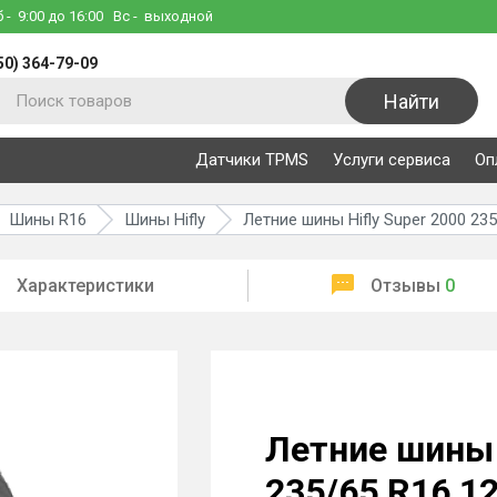
б
- 9:00 до 16:00
Вс
- выходной
50) 364-79-09
Найти
Датчики TPMS
Услуги сервиса
Оп
Шины R16
Шины Hifly
Летние шины Hifly Super 2000 23
Характеристики
Отзывы
0
Летние шины 
235/65 R16 1