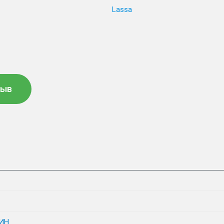
Lassa
зыв
ИН