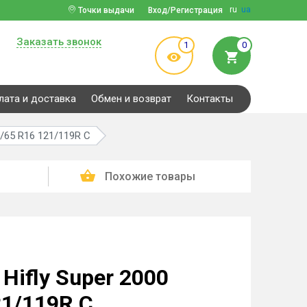
ru
ua
Точки выдачи
Вход/Регистрация
Заказать звонок
1
0
лата и доставка
Обмен и возврат
Контакты
5/65 R16 121/119R C
Похожие товары
Hifly Super 2000
21/119R C