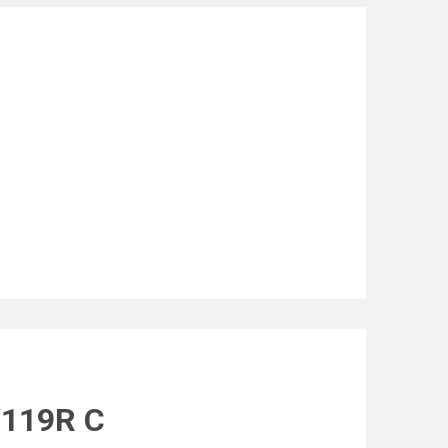
/119R C