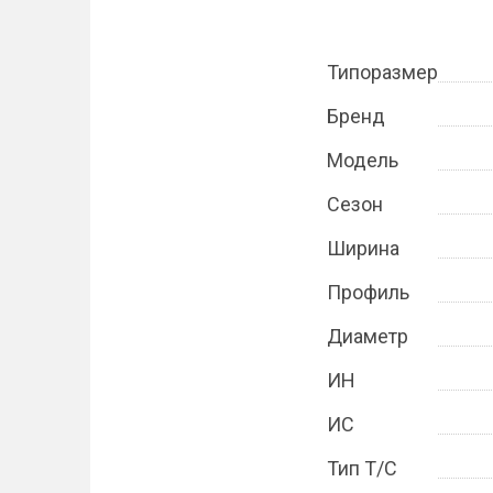
Типоразмер
Бренд
Модель
Сезон
Ширина
Профиль
Диаметр
ИН
ИС
Тип Т/С