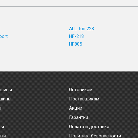
1
ALL-turi 228
port
HF-218
HF805
 шины
Оптовикам
 шины
Поставщикам
ы
Акции
Гарантии
ры
Оплата и доставка
ины
Политика безопасности