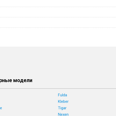
рные модели
Fulda
Kleber
ne
Tigar
e
Nexen