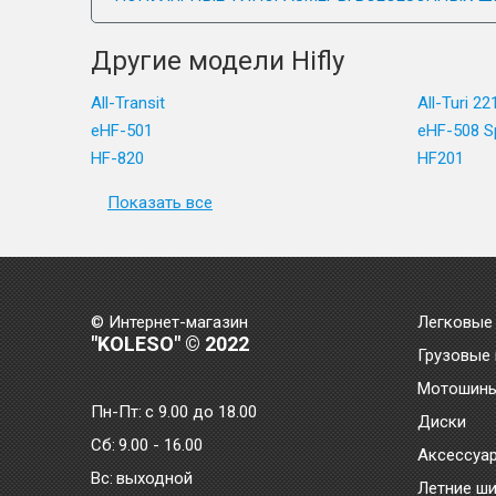
Другие модели Hifly
All-Transit
All-Turi 22
eHF-501
eHF-508 S
HF-820
HF201
Показать все
© Интернет-магазин
Легковые
"KOLESO" © 2022
Грузовые
Мотошин
Пн-Пт:
с 9.00 до 18.00
Диски
Сб:
9.00 - 16.00
Аксессуа
Bc:
выходной
Летние ш