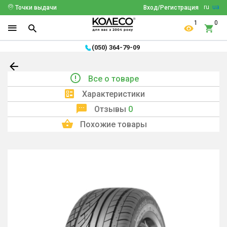
ru
ua
Точки выдачи
Вход/Регистрация
1
0
(050) 364-79-09
Все о товаре
Характеристики
Отзывы
0
Похожие товары